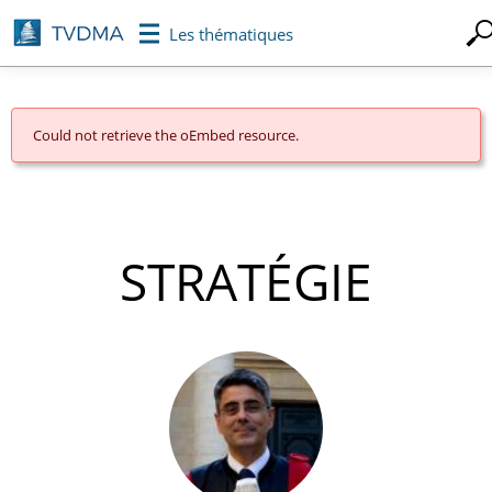
Aller
Les thématiques
au
contenu
principal
Could not retrieve the oEmbed resource.
MESSAGE
D'ERREUR
STRATÉGIE