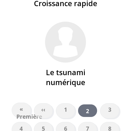
Croissance rapide
Le tsunami
numérique
Première
«
Page
‹‹
Page
1
Page
3
Page
2
PAGINATION
Première
page
précédente
courante
Page
4
Page
5
Page
6
Page
7
Page
8