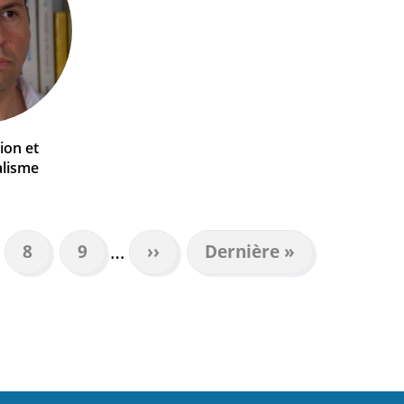
ion et
alisme
…
e
Page
8
Page
9
Page
››
Dernière
Dernière »
suivante
page