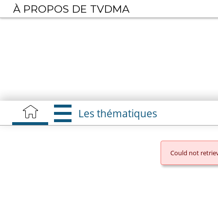
Aller
À PROPOS DE TVDMA
au
contenu
principal
Les thématiques
Could not retri
MESSAGE
D'ERREU