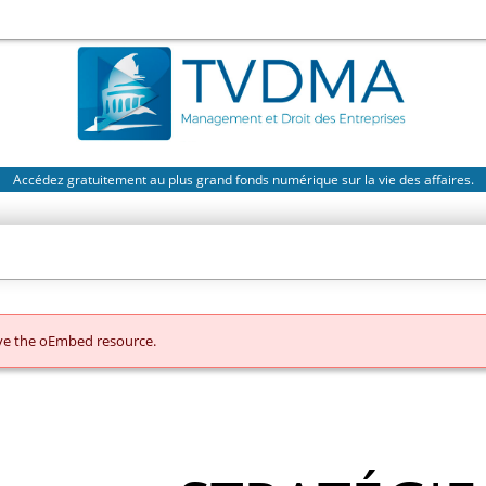
Accédez gratuitement au plus grand fonds numérique sur la vie des affaires.
eve the oEmbed resource.
R