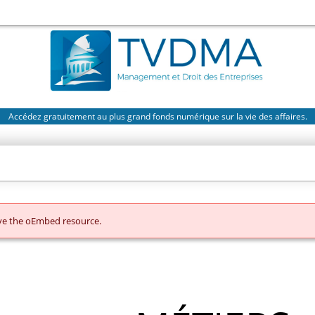
Accédez gratuitement au plus grand fonds numérique sur la vie des affaires.
eve the oEmbed resource.
R