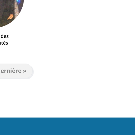
 des
ités
ernière
ernière »
e
age