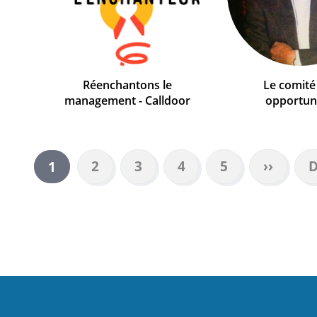
Réenchantons le
Le comité
management - Calldoor
opportun
Page
2
Page
3
Page
4
Page
5
Page
››
D
D
Page
1
suivant
p
courante