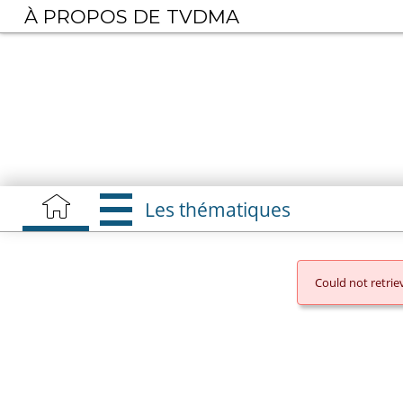
Aller
À PROPOS DE TVDMA
au
contenu
principal
Les thématiques
Could not retri
MESSAGE
D'ERREU