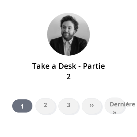
Take a Desk - Partie
2
Dernière
Dernière
Page
2
Page
3
Page
››
Page
1
PAGINATION
page
»
suivante
courante