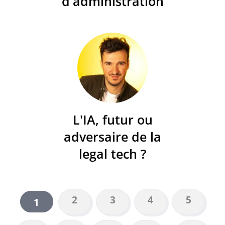
d'administration
L'IA, futur ou
adversaire de la
legal tech ?
Page
2
Page
3
Page
4
Page
5
Page
1
PAGINATION
courante