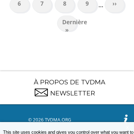
Page
6
Page
7
Page
8
Page
9
Page
››
…
suivant
Dernière
Dernière
page
»
À PROPOS DE TVDMA
NEWSLETTER
© 2026 TVDMA.ORG
X
This site uses cookies and gives you control over what you want to