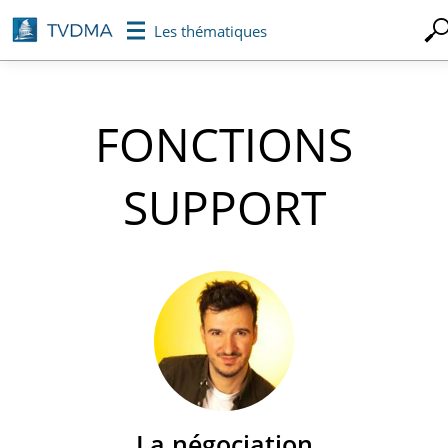
Aller
Les thématiques
au
contenu
principal
FONCTIONS
SUPPORT
La négociation