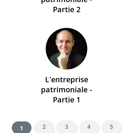
Partie 2
L'entreprise
patrimoniale -
Partie 1
Page
2
Page
3
Page
4
Page
5
Page
1
PAGINATION