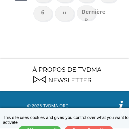
courante
Dernière
Dernière
Page
6
Page
››
page
»
suivante
À PROPOS DE TVDMA
NEWSLETTER
© 2026 TVDMA.ORG
X
This site uses cookies and gives you control over what you want to
activate