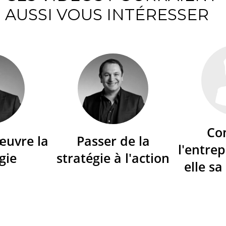
AUSSI VOUS INTÉRESSER
Co
œuvre la
Passer de la
l'entrep
gie
stratégie à l'action
elle sa