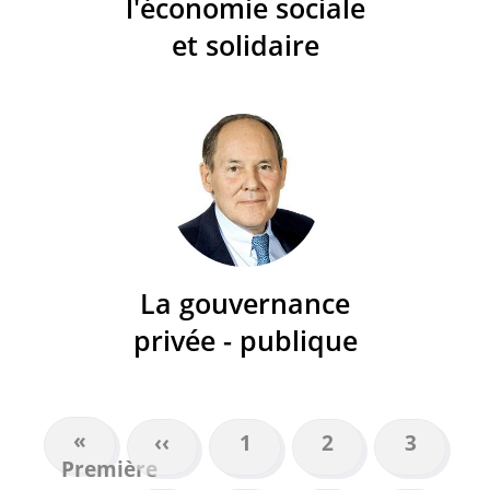
l'économie sociale
et solidaire
La gouvernance
privée - publique
Première
«
Page
‹‹
Page
1
Page
2
Page
3
PAGINATION
Première
page
précédente