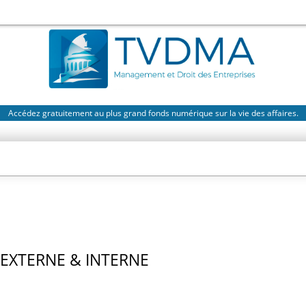
Accédez gratuitement au plus grand fonds numérique sur la vie des affaires.
EXTERNE & INTERNE