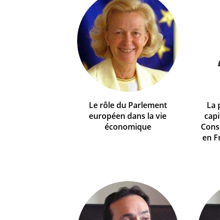
Le rôle du Parlement
La 
européen dans la vie
capi
économique
Conse
en F