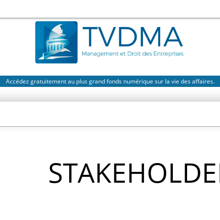
Accédez gratuitement au plus grand fonds numérique sur la vie des affaires.
STAKEHOLDE