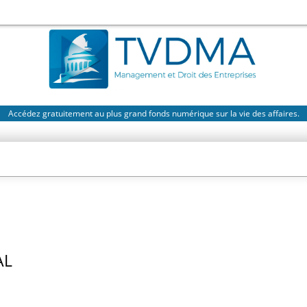
Accédez gratuitement au plus grand fonds numérique sur la vie des affaires.
AL