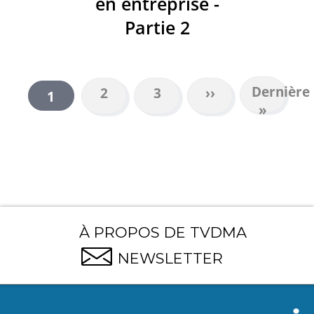
en entreprise -
Partie 2
Dernière
Dernière
Page
2
Page
3
Page
››
Page
1
PAGINATION
page
»
suivante
courante
À PROPOS DE TVDMA
NEWSLETTER