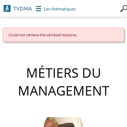
Aller
Les thématiques
au
contenu
principal
Could not retrieve the oEmbed resource.
MESSAGE
D'ERREUR
MÉTIERS DU
MANAGEMENT