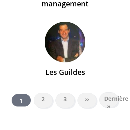
management
Les Guildes
Dernière
Dernière
Page
2
Page
3
Page
››
Page
1
PAGINATION
page
»
suivante
courante