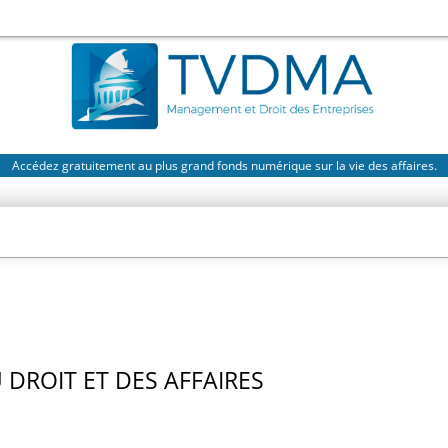
Accédez gratuitement au plus grand fonds numérique sur la vie des affaires.
DROIT ET DES AFFAIRES