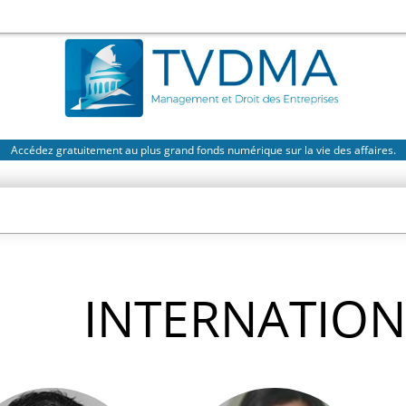
Accédez gratuitement au plus grand fonds numérique sur la vie des affaires.
INTERNATION