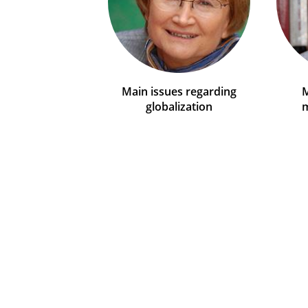
Main issues regarding
M
globalization
m