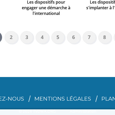
Les dispositifs pour
Les dispositi
engager une démarche à
s'implanter à l
l'international
Page
2
Page
3
Page
4
Page
5
Page
6
Page
7
Page
8
ge
urante
EZ-NOUS
MENTIONS LÉGALES
PLAN
© 2026 TVDMA.ORG
Administration