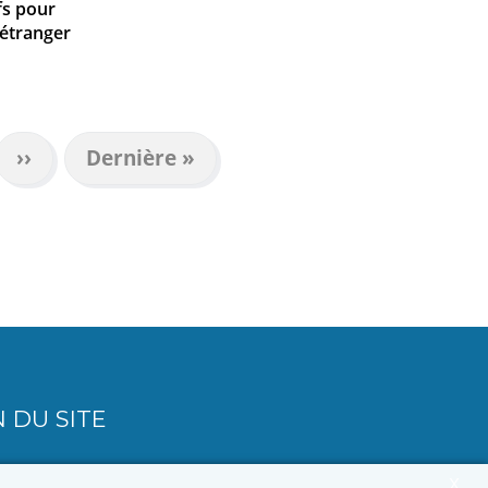
fs pour
'étranger
Page
››
Dernière
Dernière »
suivante
page
 DU SITE
X