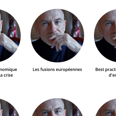
onomique
Les fusions européennes
Best pract
a crise
d'e