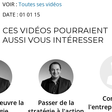
VOIR :
Toutes ses vidéos
DATE : 01 01 15
CES VIDÉOS POURRAIENT
AUSSI VOUS INTÉRESSER
Co
œuvre la
Passer de la
l'entrep
gie
stratégie à l'action