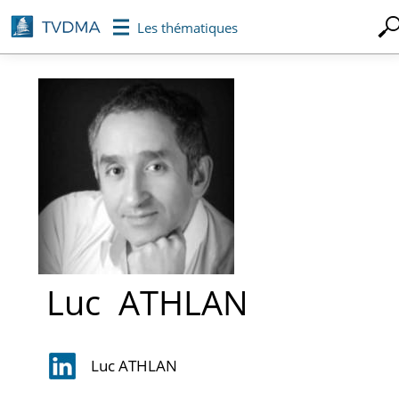
Aller
Les thématiques
au
contenu
principal
Luc
ATHLAN
Luc ATHLAN