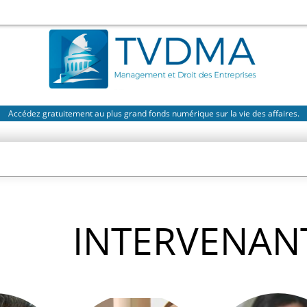
Accédez gratuitement au plus grand fonds numérique sur la vie des affaires.
INTERVENAN