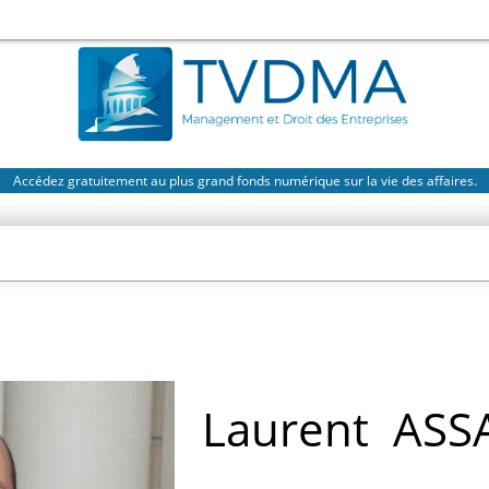
Accédez gratuitement au plus grand fonds numérique sur la vie des affaires.
Laurent
ASS