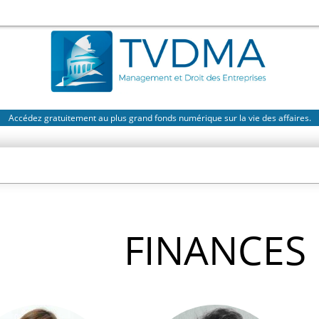
Accédez gratuitement au plus grand fonds numérique sur la vie des affaires.
FINANCES