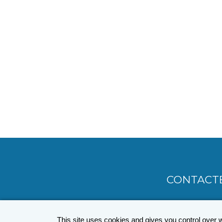
PAGINATION
CONTACT
MENU
PIED
This site uses cookies and gives you control over 