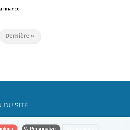
a finance
Dernière
Dernière »
ante
page
 DU SITE
X
ookies
Personalize
Privacy policy