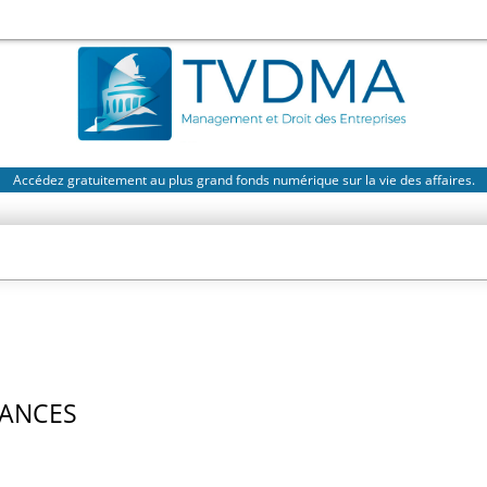
Accédez gratuitement au plus grand fonds numérique sur la vie des affaires.
NANCES