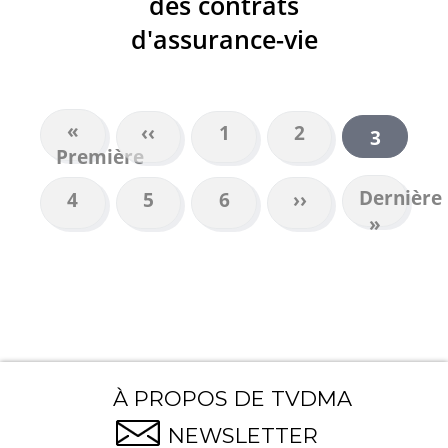
des contrats
d'assurance-vie
Première
«
Page
‹‹
Page
1
Page
2
Page
3
PAGINATION
Première
page
précédente
courant
Dernière
Dernière
Page
4
Page
5
Page
6
Page
››
page
»
suivante
À PROPOS DE TVDMA
NEWSLETTER