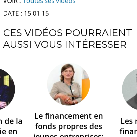
VOIR :
Toutes ses vidéos
DATE : 15 01 15
CES VIDÉOS POURRAIENT
AUSSI VOUS INTÉRESSER
Le financement en
n de la
Les
fonds propres des
ie en
fina
jeunes entreprises: