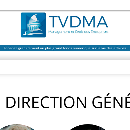
Accédez gratuitement au plus grand fonds numérique sur la vie des affaires.
DIRECTION GÉN