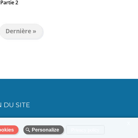
 Partie 2
Dernière
Dernière »
ante
page
 DU SITE
X
ookies
Personalize
Privacy policy