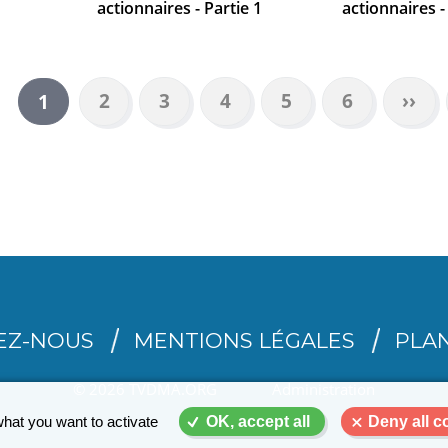
actionnaires - Partie 1
actionnaires -
Page
2
Page
3
Page
4
Page
5
Page
6
Page
››
Page
1
suiv
courante
EZ-NOUS
MENTIONS LÉGALES
PLAN
© 2026 TVDMA.ORG
Administration
what you want to activate
OK, accept all
Deny all c