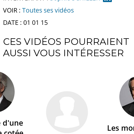
VOIR :
Toutes ses vidéos
DATE : 01 01 15
CES VIDÉOS POURRAIENT
AUSSI VOUS INTÉRESSER
é d'une
Les mo
e cotée