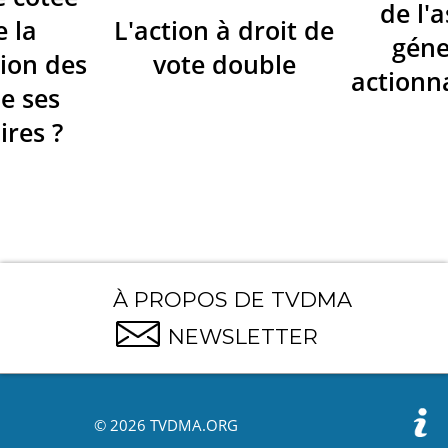
de l'
e la
L'action à droit de
géne
ion des
vote double
actionna
de ses
ires ?
À PROPOS DE TVDMA
NEWSLETTER
© 2026 TVDMA.ORG