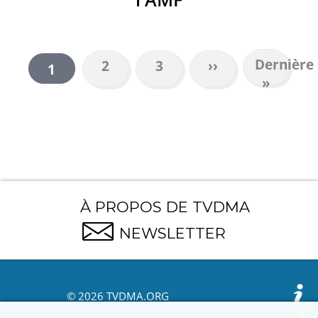
Dernière
Dernière
Page
2
Page
3
Page
››
Page
1
PAGINATION
page
»
suivante
courante
À PROPOS DE TVDMA
NEWSLETTER
© 2026 TVDMA.ORG
X