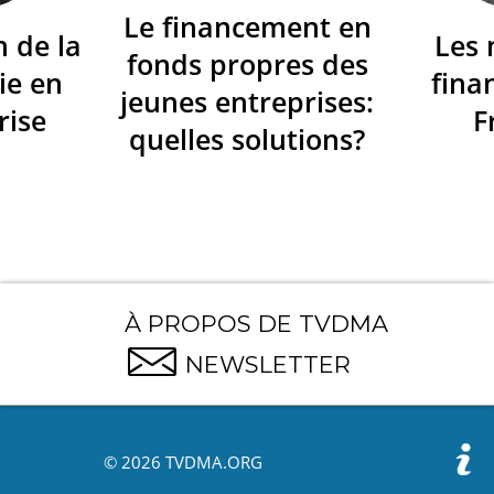
Le financement en
n de la
Les
fonds propres des
ie en
fina
jeunes entreprises:
rise
F
quelles solutions?
À PROPOS DE TVDMA
NEWSLETTER
© 2026 TVDMA.ORG