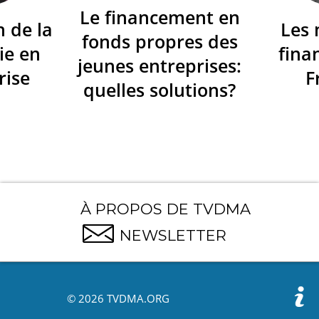
Le financement en
n de la
Les
fonds propres des
ie en
fina
jeunes entreprises:
rise
F
quelles solutions?
À PROPOS DE TVDMA
NEWSLETTER
© 2026 TVDMA.ORG