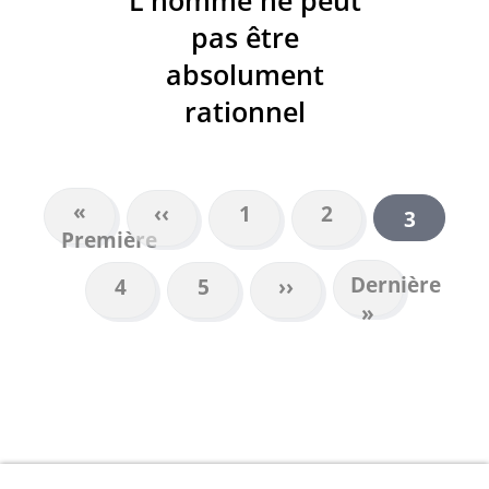
pas être
absolument
rationnel
Première
«
Page
‹‹
Page
1
Page
2
Page
3
PAGINATION
Première
page
précédente
courant
Dernière
Dernière
Page
4
Page
5
Page
››
page
»
suivante