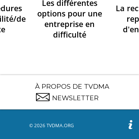
Les différentes
édures
La re
options pour une
ilité/de
re
entreprise en
te
d'en
difficulté
À PROPOS DE TVDMA
NEWSLETTER
© 2026 TVDMA.ORG