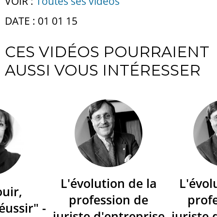
VOIR :
Toutes ses vidéos
DATE : 01 01 15
CES VIDÉOS POURRAIENT
AUSSI VOUS INTÉRESSER
L'évolution de la
L'évol
ouir,
profession de
prof
éussir" -
juriste d'entreprise
juriste 