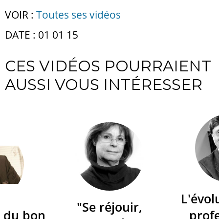
VOIR :
Toutes ses vidéos
DATE : 01 01 15
CES VIDÉOS POURRAIENT
AUSSI VOUS INTÉRESSER
L'évol
"Se réjouir,
 du bon
prof