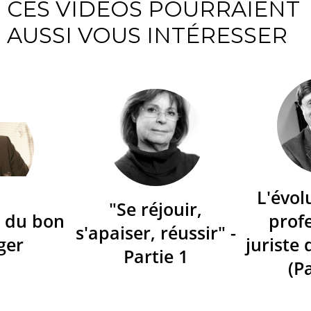
CES VIDÉOS POURRAIENT
AUSSI VOUS INTÉRESSER
L'évol
"Se réjouir,
 du bon
prof
s'apaiser, réussir" -
ger
juriste 
Partie 1
(Pa