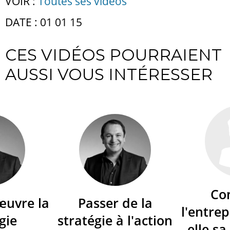
VOIR :
Toutes ses vidéos
DATE : 01 01 15
CES VIDÉOS POURRAIENT
AUSSI VOUS INTÉRESSER
Co
œuvre la
Passer de la
l'entrep
gie
stratégie à l'action
elle sa