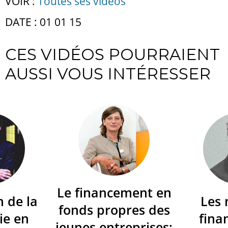
VOIR :
Toutes ses vidéos
DATE : 01 01 15
CES VIDÉOS POURRAIENT
AUSSI VOUS INTÉRESSER
Le financement en
n de la
Les
fonds propres des
ie en
fina
jeunes entreprises: