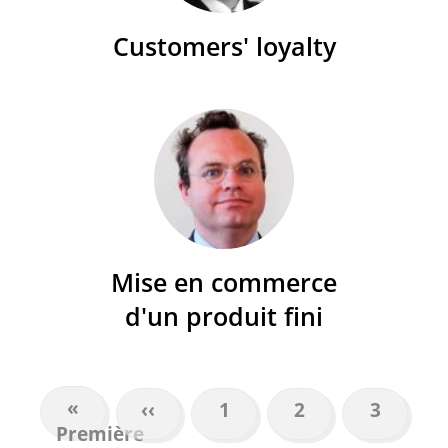
Customers' loyalty
Mise en commerce
d'un produit fini
Première
«
Page
‹‹
Page
1
Page
2
Page
3
PAGINATION
Première
page
précédente