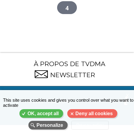
Page
4
courante
À PROPOS DE TVDMA
NEWSLETTER
X
This site uses cookies and gives you control over what you want to
© 2026 TVDMA.ORG
activate
OK, accept all
Deny all cookies
Personalize
Privacy policy