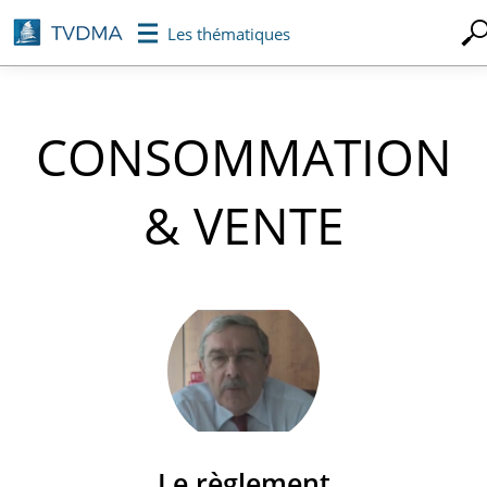
Aller
Les thématiques
au
contenu
principal
CONSOMMATION
& VENTE
Le règlement