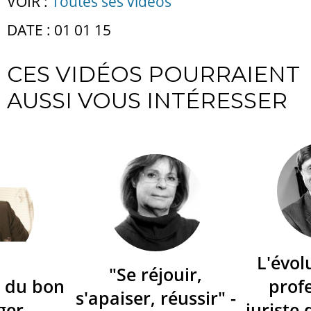
VOIR :
Toutes ses vidéos
DATE : 01 01 15
CES VIDÉOS POURRAIENT
AUSSI VOUS INTÉRESSER
L'évol
"Se réjouir,
 du bon
prof
s'apaiser, réussir" -
ger
juriste 