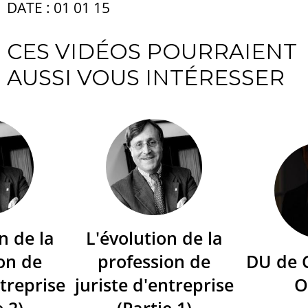
DATE : 01 01 15
CES VIDÉOS POURRAIENT
AUSSI VOUS INTÉRESSER
n de la
L'évolution de la
on de
profession de
DU de 
ntreprise
juriste d'entreprise
O
e 2)
(Partie 1)