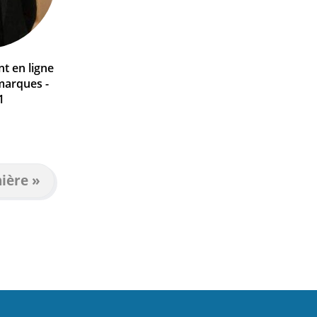
t en ligne
 marques -
1
ière
ière »
e