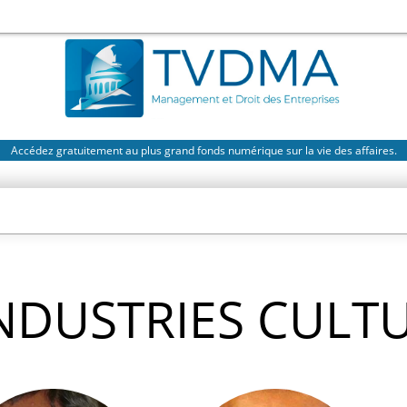
Accédez gratuitement au plus grand fonds numérique sur la vie des affaires.
NDUSTRIES CULT