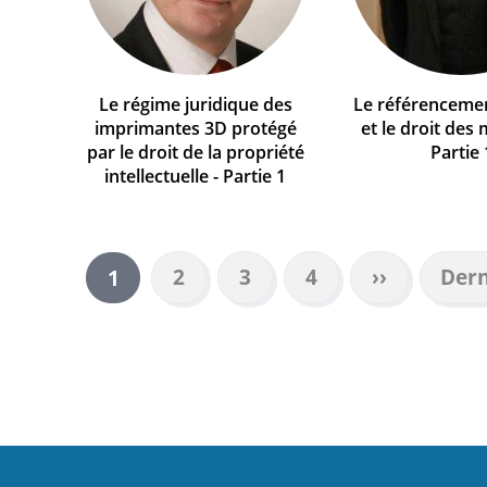
Le régime juridique des
Le référencemen
imprimantes 3D protégé
et le droit des
par le droit de la propriété
Partie 
intellectuelle - Partie 1
Page
2
Page
3
Page
4
Page
››
Dern
Dern
Page
1
suivante
pag
courante