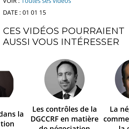
VOIR :
Toutes ses vidéos
DATE : 01 01 15
CES VIDÉOS POURRAIENT
AUSSI VOUS INTÉRESSER
Les contrôles de la
La né
dans la
DGCCRF en matière
commer
tion
de négociation
la