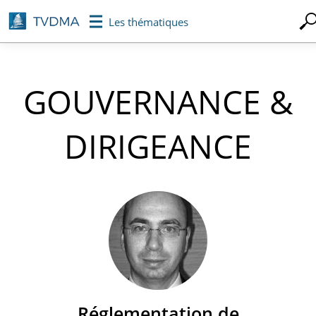
Aller
Les thématiques
au
contenu
principal
GOUVERNANCE &
DIRIGEANCE
Réglementation de