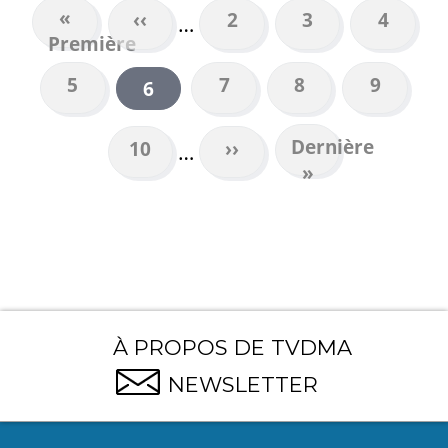
Première
«
Page
‹‹
Page
2
Page
3
Page
4
…
PAGINATION
Première
page
précédente
Page
5
Page
7
Page
8
Page
9
Page
6
courante
Dernière
Dernière
Page
10
Page
››
…
page
»
suivante
À PROPOS DE TVDMA
NEWSLETTER