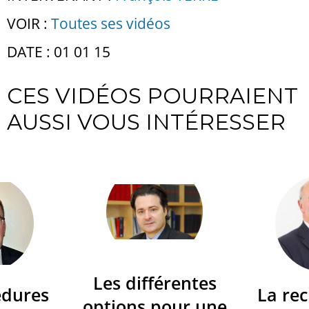
VOIR :
Toutes ses vidéos
DATE : 01 01 15
CES VIDÉOS POURRAIENT
AUSSI VOUS INTÉRESSER
Les différentes
édures
La re
options pour une