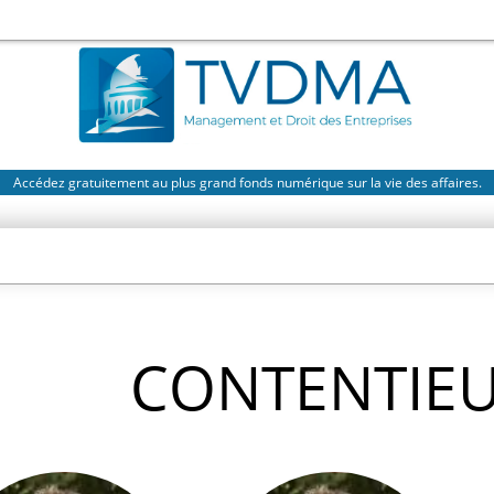
Accédez gratuitement au plus grand fonds numérique sur la vie des affaires.
CONTENTIE