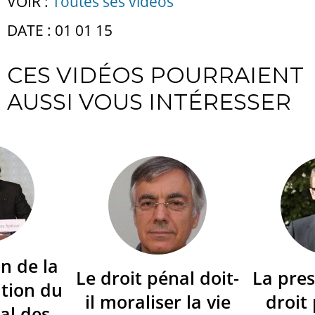
VOIR :
Toutes ses vidéos
DATE : 01 01 15
CES VIDÉOS POURRAIENT
AUSSI VOUS INTÉRESSER
n de la
Le droit pénal doit-
La pres
tion du
il moraliser la vie
droit
al des