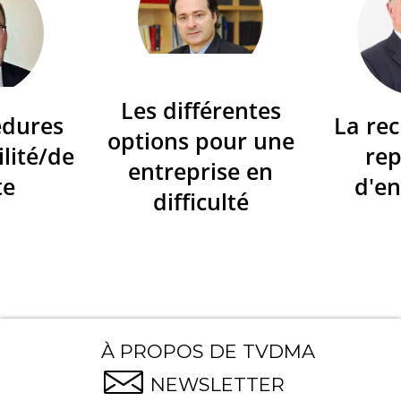
Les différentes
édures
La re
options pour une
ilité/de
re
entreprise en
te
d'en
difficulté
À PROPOS DE TVDMA
NEWSLETTER