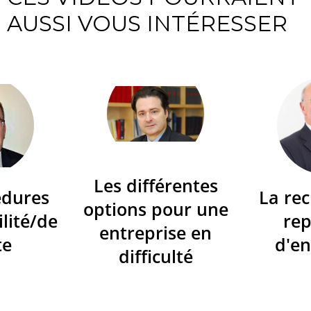
AUSSI VOUS INTÉRESSER
Les différentes
édures
La re
options pour une
ilité/de
re
entreprise en
te
d'en
difficulté