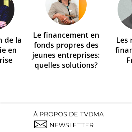
Le financement en
n de la
Les
fonds propres des
ie en
fina
jeunes entreprises:
rise
F
quelles solutions?
À PROPOS DE TVDMA
NEWSLETTER