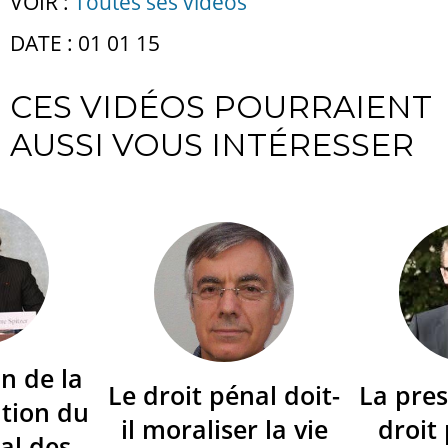
VOIR :
Toutes ses vidéos
DATE : 01 01 15
CES VIDÉOS POURRAIENT
AUSSI VOUS INTÉRESSER
n de la
Le droit pénal doit-
La pres
tion du
il moraliser la vie
droit
al des