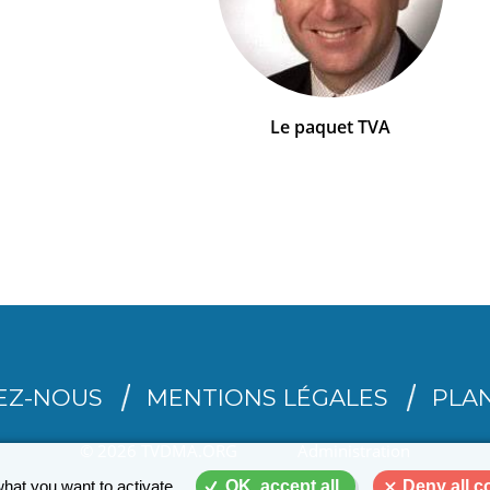
Le paquet TVA
EZ-NOUS
MENTIONS LÉGALES
PLAN
© 2026 TVDMA.ORG
Administration
what you want to activate
OK, accept all
Deny all c